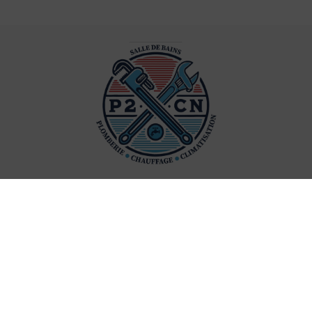
Nos coordonnées
4 résidence des jardins, 59570 La
Flamengrie
06.98.64.39.49
935 143 008 00016