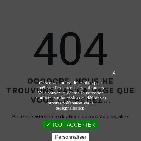
404
X
OOOOOPS, NOUS NE
Ce site web utilise des cookies pour
TROUVONS PAS LA PAGE QUE
améliorer l'expérience des utilisateurs.
Vous pouvez ici donner l'autorisation
VOUS CHERCHEZ...
d'utiliser tous les cookies ou définir vos
propres préférences via la
personnalisation.
Peut-être a-t-elle été déplacée ou n'existe plus, allez
TOUT ACCEPTER
savoir !
Personnaliser