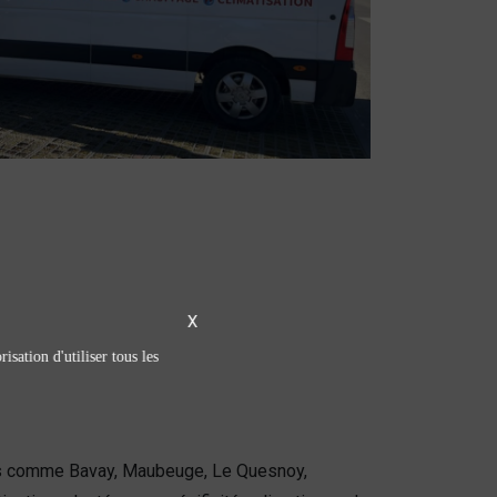
X
isation d'utiliser tous les
s comme Bavay, Maubeuge, Le Quesnoy,