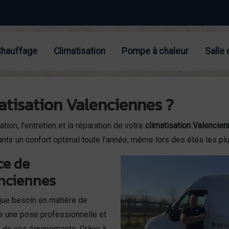
Chauffage
Climatisation
Pompe à chaleur
Salle 
matisation Valenciennes ?
ion, l'entretien et la réparation de votre
climatisation Valencie
antir un confort optimal toute l'année, même lors des étés les pl
ce de
enciennes
ue besoin en matière de
e une pose professionnelle et
ie de vos équipements. Grâce à