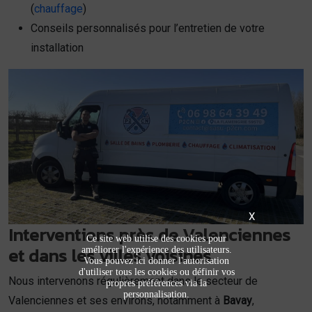
(
chauffage
)
Conseils personnalisés pour l’entretien de votre
installation
X
Interventions près de Valenciennes
Ce site web utilise des cookies pour
et dans les villes voisines
améliorer l'expérience des utilisateurs.
Vous pouvez ici donner l'autorisation
d'utiliser tous les cookies ou définir vos
Nous intervenons régulièrement dans le secteur de
propres préférences via la
personnalisation.
Valenciennes et ses environs, notamment à
Bavay
,