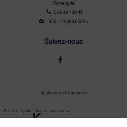
Flamengrie
06.98.64.39.49
935 143 008 00016
Suivez-nous
Recherches fréquentes
Mentions légales
Gestion des cookies
Agence web Lille