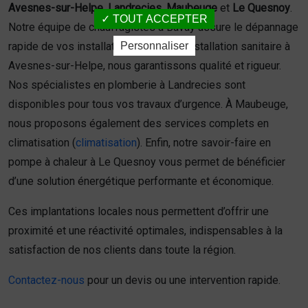
Avesnes-sur-Helpe
,
Landrecies
,
Maubeuge
et
Le Quesnoy
.
TOUT ACCEPTER
Notre équipe de chauffagistes à Bavay assure le dépannage
Personnaliser
rapide de vos installations. Pour une installation sanitaire à
Avesnes-sur-Helpe, nous garantissons qualité et rigueur.
Nos spécialistes en plomberie à Landrecies sont
disponibles pour tous vos travaux d’urgence. À Maubeuge,
nous proposons également des services complets en
climatisation (
climatisation
). Enfin, notre savoir-faire en
pompe à chaleur à Le Quesnoy vous permet de bénéficier
d’une solution énergétique performante et économique.
Ces implantations locales nous permettent d’offrir une
proximité et une réactivité optimales, indispensables à la
satisfaction de nos clients dans toute la région.
Contactez-nous
pour un devis ou une intervention rapide.