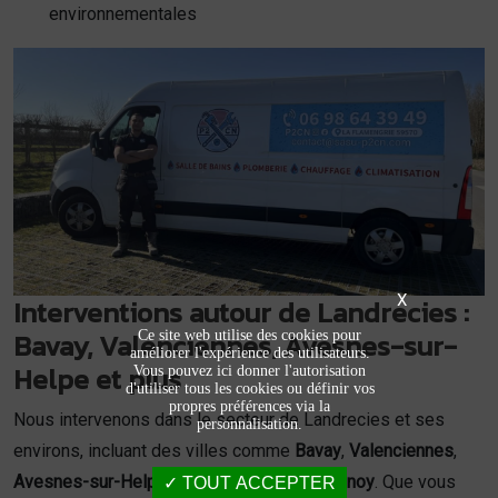
environnementales
X
Interventions autour de Landrecies :
Bavay, Valenciennes, Avesnes-sur-
Ce site web utilise des cookies pour
améliorer l'expérience des utilisateurs.
Helpe et plus
Vous pouvez ici donner l'autorisation
d'utiliser tous les cookies ou définir vos
propres préférences via la
Nous intervenons dans le secteur de Landrecies et ses
personnalisation.
environs, incluant des villes comme
Bavay
,
Valenciennes
,
Avesnes-sur-Helpe
,
Maubeuge
et
Le Quesnoy
. Que vous
TOUT ACCEPTER