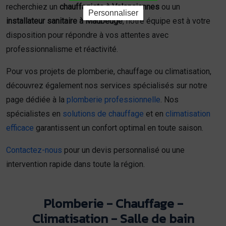
recherchiez un
chauffagiste à Valenciennes
ou un
Personnaliser
installateur sanitaire à Maubeuge
, notre équipe est à votre
disposition pour répondre à vos attentes avec
professionnalisme et réactivité.
Pour vos projets de plomberie, chauffage ou climatisation,
découvrez également nos services spécialisés sur notre
page dédiée à la
plomberie professionnelle
. Nos
spécialistes en
solutions de chauffage
et en
climatisation
efficace
garantissent un confort optimal en toute saison.
Contactez-nous
pour un devis personnalisé ou une
intervention rapide dans toute la région.
Plomberie - Chauffage -
Climatisation - Salle de bain