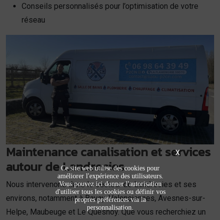
Conseils personnalisés pour l’optimisation de votre
réseau
Maintenance canalisation et services
X
autour de Landrecies
Ce site web utilise des cookies pour
améliorer l'expérience des utilisateurs.
Nous intervenons dans le secteur de Landrecies et ses
Vous pouvez ici donner l'autorisation
d'utiliser tous les cookies ou définir vos
environs, notamment à Bavay, Valenciennes, Avesnes-sur-
propres préférences via la
personnalisation.
Helpe, Maubeuge et Le Quesnoy. Que vous recherchiez un