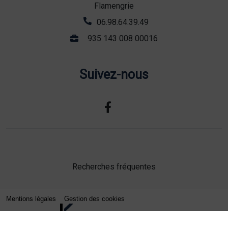
Flamengrie
06.98.64.39.49
935 143 008 00016
Suivez-nous
Recherches fréquentes
Mentions légales
Gestion des cookies
Agence web Lille