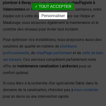
plombier à Bavay
pour une urgence ou un
chauffagiste à
TOUT ACCEPTER
Valenciennes
en lien avec des installations sanitaires, notre
Personnaliser
équipe est à votre disposition. À Avesnes-sur-Helpe et
Maubeuge, nous assurons également la maintenance et le
contrôle des réseaux pour éviter tout incident.
Pour optimiser vos installations, nous proposons aussi des
solutions de qualité en matière de
plomberie
professionnelle
, de
chauffage performant
et de
salle de bain
sur mesure
. Ces services complètent parfaitement notre
offre de
maintenance canalisation Landrecies
pour un
confort optimal.
Si vous êtes à la recherche d’un spécialiste fiable dans le
domaine de la canalisation, n’hésitez pas à
nous contacter
pour un devis ou une intervention rapide.