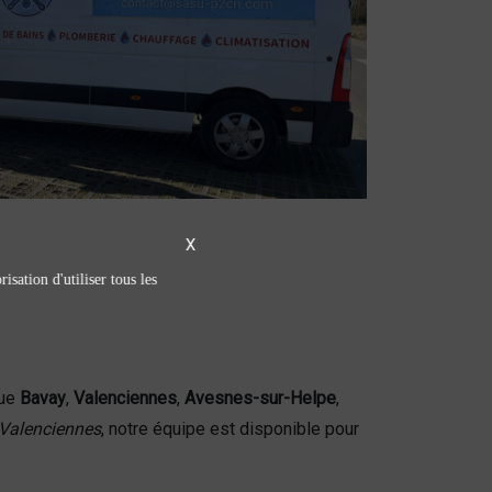
X
isation d'utiliser tous les
que
Bavay
,
Valenciennes
,
Avesnes-sur-Helpe
,
 Valenciennes
, notre équipe est disponible pour