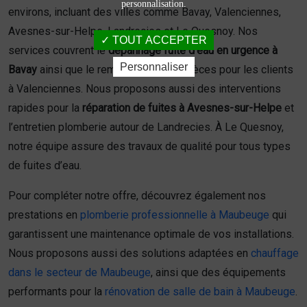
personnalisation.
environs, incluant des villes comme Bavay, Valenciennes,
Avesnes-sur-Helpe, Landrecies et Le Quesnoy. Nos
TOUT ACCEPTER
services couvrent le
dépannage fuite d’eau en urgence à
Personnaliser
Bavay
ainsi que le remplacement de pièces pour les clients
à Valenciennes. Nous proposons aussi des interventions
rapides pour la
réparation de fuites à Avesnes-sur-Helpe
et
l’entretien plomberie autour de Landrecies. À Le Quesnoy,
notre équipe assure des travaux de qualité pour tous types
de fuites d’eau.
Pour compléter notre offre, découvrez également nos
prestations en
plomberie professionnelle à Maubeuge
qui
garantissent une maintenance optimale de vos installations.
Nous proposons aussi des solutions adaptées en
chauffage
dans le secteur de Maubeuge
, ainsi que des équipements
performants pour la
rénovation de salle de bain à Maubeuge
.