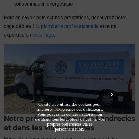
consommation énergétique
Pour en savoir plus sur nos prestations, découvrez notre
page dédiée à la
plomberie professionnelle
et notre
expertise en
chauffage
.
X
Ce site web utilise des cookies pour
améliorer l'expérience des utilisateurs.
Vous pouvez ici donner l'autorisation
Notre présence autour de Landrecies
d'utiliser tous les cookies ou définir vos
et dans les villes voisines
propres préférences via la
personnalisation.
Nous intervenons non seulement à Landrecies, mais