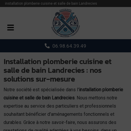
Panneau de gestion des cookies
installation plomberie cuisine et salle de bain Landrecies
06.98.64.39.49
Installation plomberie cuisine et
salle de bain Landrecies : nos
solutions sur-mesure
Notre société est spécialisée dans l'
installation plomberie
cuisine et salle de bain Landrecies
. Nous mettons notre
expertise au service des particuliers et professionnels
souhaitant bénéficier d'aménagements fonctionnels et
durables. Grâce à notre savoir-faire, nous assurons des
prestations de qualité adaptées à vos besoins, dans un