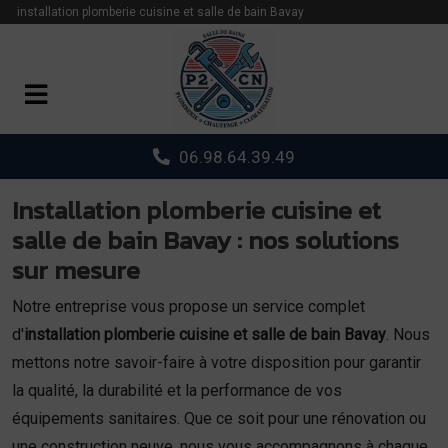
Panneau de gestion des cookies
installation plomberie cuisine et salle de bain Bavay
06.98.64.39.49
Installation plomberie cuisine et
salle de bain Bavay : nos solutions
sur mesure
Notre entreprise vous propose un service complet
d'
installation plomberie cuisine et salle de bain Bavay
. Nous
mettons notre savoir-faire à votre disposition pour garantir
la qualité, la durabilité et la performance de vos
équipements sanitaires. Que ce soit pour une rénovation ou
une construction neuve, nous vous accompagnons à chaque