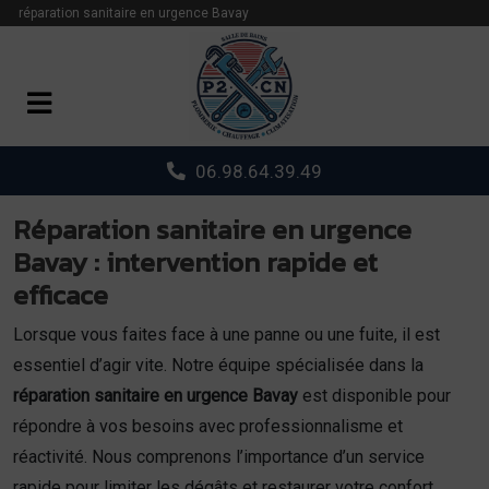
Panneau de gestion des cookies
réparation sanitaire en urgence Bavay
06.98.64.39.49
Réparation sanitaire en urgence
Bavay : intervention rapide et
efficace
Lorsque vous faites face à une panne ou une fuite, il est
essentiel d’agir vite. Notre équipe spécialisée dans la
réparation sanitaire en urgence Bavay
est disponible pour
répondre à vos besoins avec professionnalisme et
réactivité. Nous comprenons l’importance d’un service
rapide pour limiter les dégâts et restaurer votre confort.