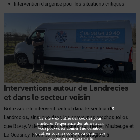
Intervention d’urgence pour les situations critiques
Interventions autour de Landrecies
et dans le secteur voisin
X
Notre société intervient partout dans le secteur de
Landrecies, ainsi que dans les communes proches telles
Ce site web utilise des cookies pour
améliorer l'expérience des utilisateurs.
que Bavay, Valenciennes, Avesnes-sur-Helpe, Maubeuge et
Vous pouvez ici donner l'autorisation
d'utiliser tous les cookies ou définir vos
Le Quesnoy. Nous sommes votre
chauffagiste à
propres préférences via la