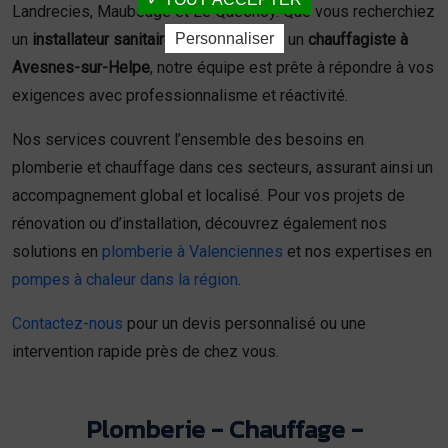
Landrecies, Maubeuge et Le Quesnoy. Que vous recherchiez
Personnaliser
un
installateur sanitaire à Maubeuge
ou un
chauffagiste à
Avesnes-sur-Helpe
, notre équipe est prête à répondre à vos
exigences avec professionnalisme et réactivité.
Nos services couvrent l’ensemble des besoins en
plomberie et chauffage dans ces secteurs, assurant ainsi un
accompagnement global et localisé. Pour vos projets de
rénovation ou d’installation, découvrez également nos
solutions en
plomberie à Valenciennes
et nos expertises en
pompes à chaleur dans la région
.
Contactez-nous
pour un devis personnalisé ou une
intervention rapide près de chez vous.
Plomberie - Chauffage -