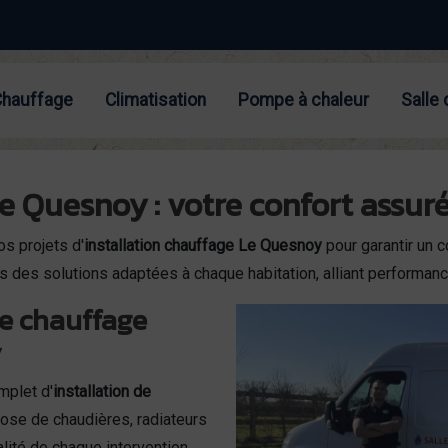
Chauffage
Climatisation
Pompe à chaleur
Salle 
Le Quesnoy : votre confort assur
s projets d'
installation chauffage Le Quesnoy
pour garantir un c
 des solutions adaptées à chaque habitation, alliant performance
de chauffage
y
mplet d'
installation de
pose de chaudières, radiateurs
alité de chaque intervention