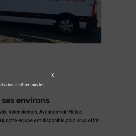
X
isation d'utiliser tous les
 ses environs
vay
,
Valenciennes
,
Avesnes-sur-Helpe
,
es
, notre équipe est disponible pour vous offrir