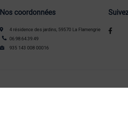
Nos coordonnées
Suive
4 résidence des jardins, 59570 La Flamengrie
06.98.64.39.49
935 143 008 00016
Recherches fréquentes
Agence web Lille