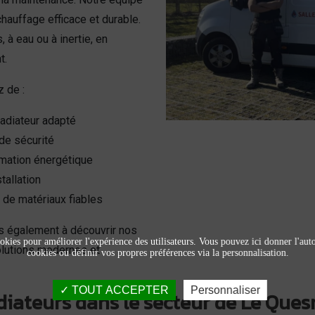
chauffage efficace et durable.
 à eau ou à inertie, en
t.
z de :
radiateur adapté
de sécurité
mation énergétique
tallation
t de matériaux fiables
ns également à découvrir nos
okies pour améliorer l'expérience des utilisateurs. Vous pouvez ici donner l'autor
olutions modernes et
cookies ou définir vos propres préférences via la personnalisation.
TOUT ACCEPTER
Personnaliser
diateurs dans le secteur de Le Ques