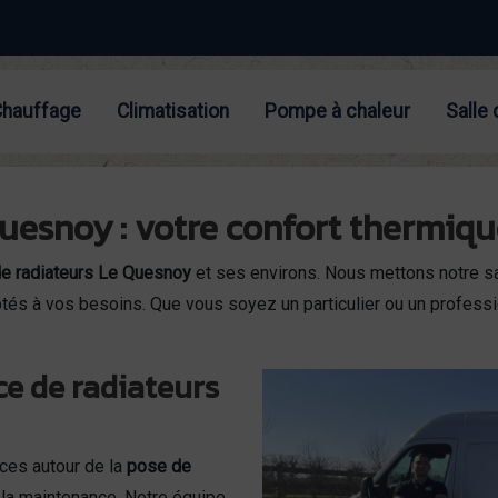
Chauffage
Climatisation
Pompe à chaleur
Salle 
uesnoy : votre confort thermiqu
e radiateurs Le Quesnoy
et ses environs. Nous mettons notre sav
és à vos besoins. Que vous soyez un particulier ou un professio
ce de radiateurs
es autour de la
pose de
 et la maintenance. Notre équipe