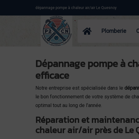
Panneau de gestion des cookies
dépannage pompe à chaleur air/air Le Quesnoy
Plomberie
Dépannage pompe à chale
efficace
Notre entreprise est spécialisée dans le
dépann
le bon fonctionnement de votre système de chauf
optimal tout au long de l’année.
Réparation et maintenan
chaleur air/air près de Le