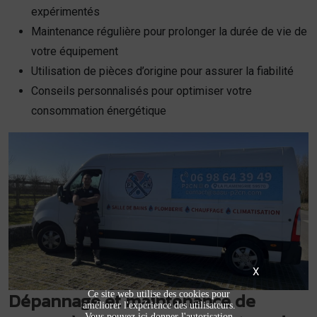
expérimentés
Maintenance régulière pour prolonger la durée de vie de
votre équipement
Utilisation de pièces d’origine pour assurer la fiabilité
Conseils personnalisés pour optimiser votre
consommation énergétique
X
Dépannage et maintenance de
Ce site web utilise des cookies pour
améliorer l'expérience des utilisateurs.
Vous pouvez ici donner l'autorisation