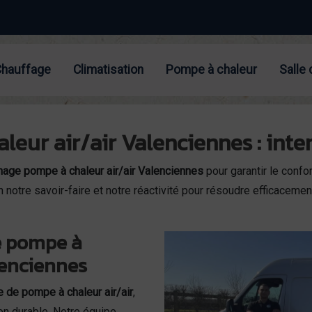
Chauffage
Climatisation
Pompe à chaleur
Salle 
ur air/air Valenciennes : interv
age pompe à chaleur air/air Valenciennes
pour garantir le confo
 notre savoir-faire et notre réactivité pour résoudre efficaceme
e pompe à
lenciennes
 de pompe à chaleur air/air
,
on durable. Notre équipe