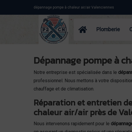
Panneau de gestion des cookies
dépannage pompe à chaleur air/air Valenciennes
Plomberie
Dépannage pompe à chale
Notre entreprise est spécialisée dans le
dépann
professionnel. Nous mettons à votre disposition
chauffage et de climatisation.
Réparation et entretien d
chaleur air/air près de Va
Nous intervenons rapidement pour le
dépannage
en assurant un diagnostic précis et une réparati