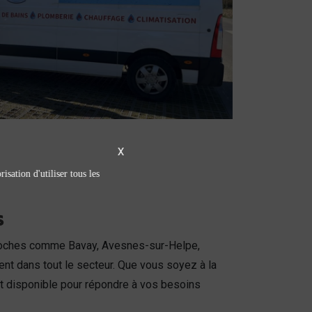
X
isation d'utiliser tous les
s
oches comme Bavay, Avesnes-sur-Helpe,
nt dans tout le secteur. Que vous soyez à la
st disponible pour répondre à vos besoins