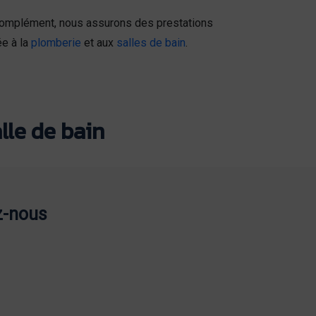
n complément, nous assurons des prestations
ée à la
plomberie
et aux
salles de bain
.
lle de bain
z-nous