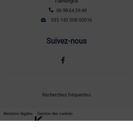
Flamengrie
06.98.64.39.49
935 143 008 00016
Suivez-nous
Recherches fréquentes
Mentions légales
Gestion des cookies
Agence web Lille