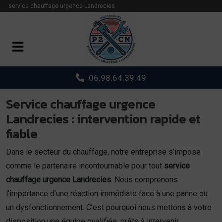
Panneau de gestion des cookies
service chauffage urgence Landrecies
06.98.64.39.49
Service chauffage urgence
Landrecies : intervention rapide et
fiable
Dans le secteur du chauffage, notre entreprise s’impose
comme le partenaire incontournable pour tout
service
chauffage urgence Landrecies
. Nous comprenons
l’importance d’une réaction immédiate face à une panne ou
un dysfonctionnement. C’est pourquoi nous mettons à votre
disposition une équipe qualifiée, prête à intervenir