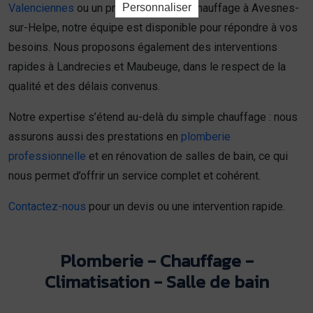
Personnaliser
Valenciennes
ou un professionnel du chauffage à Avesnes-
sur-Helpe, notre équipe est disponible pour répondre à vos
besoins. Nous proposons également des interventions
rapides à Landrecies et Maubeuge, dans le respect de la
qualité et des délais convenus.
Notre expertise s’étend au-delà du simple chauffage : nous
assurons aussi des prestations en
plomberie
professionnelle
et en rénovation de salles de bain, ce qui
nous permet d’offrir un service complet et cohérent.
Contactez-nous
pour un devis ou une intervention rapide.
Plomberie - Chauffage -
Climatisation - Salle de bain