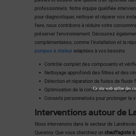
professionnels. Notre équipe qualifiée intervie
pour diagnostiquer, nettoyer et réparer vos insta
faire, nous contribons à réduire votre consomma
préserver l’environnement. Découvrez égalemen
complémentaires, comme l’installation et la ré
pompes à chaleur
adaptées à vos besoins.
Contrôle complet des composants et vérif
Nettoyage approfondi des filtres et des circ
Détection et réparation de fuites de fluide 
Ce site web utilise des co
Optimisation de la consommation énergétiq
Conseils personnalisés pour prolonger la vi
Interventions autour de La
Nous intervenons dans le secteur de Landrecie
Quesnoy. Que vous cherchiez un
chauffagiste à