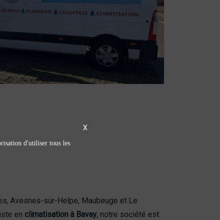
X
isation d'utiliser tous les
nes, Avesnes-sur-Helpe, Maubeuge et Le
iste en
climatisation à Bavay
, notre société est