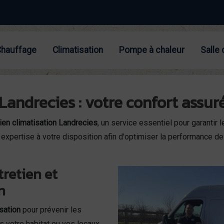
Chauffage
Climatisation
Pompe à chaleur
Salle 
Landrecies : votre confort assur
ien climatisation Landrecies
, un service essentiel pour garantir
xpertise à votre disposition afin d'optimiser la performance de
tretien et
n
isation
pour prévenir les
s votre habitat ou vos locaux