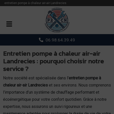
Panneau de gestion des cookies
entretien pompe à chaleur air-air Landrecies
06.98.64.39.49
Entretien pompe à chaleur air-air
Landrecies : pourquoi choisir notre
service ?
Notre société est spécialisée dans l’
entretien pompe à
chaleur air-air Landrecies
et ses environs. Nous comprenons
l’importance d’un système de chauffage performant et
écoénergétique pour votre confort quotidien. Grâce à notre
expertise, nous assurons un suivi rigoureux et une
maintenance adaptée pour prolonger la durée de vie de votre