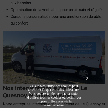
aux besoins
Optimisation de la ventilation pour un air sain et régulé
Conseils personnalisés pour une amélioration durable
du confort
X
Nos interventions autour de Le
Ce site web utilise des cookies pour
améliorer l'expérience des utilisateurs.
Quesnoy et villes voisines
Vous pouvez ici donner l'autorisation
d'utiliser tous les cookies ou définir vos
propres préférences via la
Notre entreprise intervient dans le secteur de Le Quesnoy et
personnalisation.