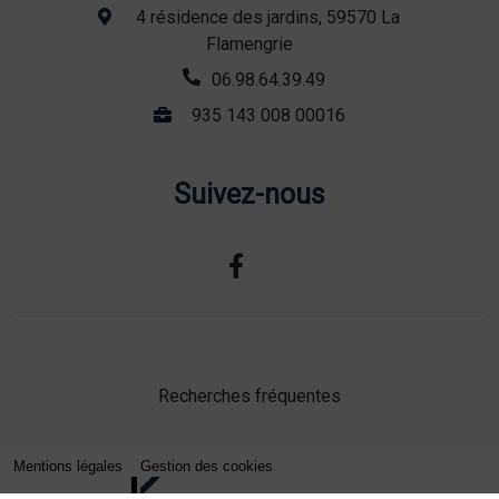
4 résidence des jardins, 59570 La
Flamengrie
06.98.64.39.49
935 143 008 00016
Suivez-nous
Recherches fréquentes
Mentions légales
Gestion des cookies