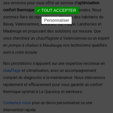
ses environs pour vous offrir un service d’
optimisation
confort thermique
adapté aux spécificités locales. Nous
TOUT ACCEPTER
sommes fiers de répondre aux attentes des habitants de
Personnaliser
Bavay, Valenciennes, Avesnes-sur-Helpe, Landrecies et
Maubeuge en proposant des solutions sur mesure. Que
vous cherchiez un
chauffagiste à Valenciennes
ou un expert
en
pompe à chaleur à Maubeuge
, nos techniciens qualifiés
sont à votre écoute.
Nos prestations s’appuient sur une expertise reconnue en
chauffage
et climatisation, avec un accompagnement
complet du diagnostic à la maintenance. Nous intervenons
rapidement et efficacement pour vous garantir un confort
thermique optimal à Le Quesnoy et alentours.
Contactez-nous
pour un devis personnalisé ou une
intervention rapide.