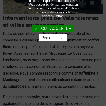
améliorer l'expérience des utilisateurs.
Vous pouvez ici donner l'autorisation
d'utiliser tous les cookies ou définir vos
propres préférences via la
Interventions près de Valenciennes
personnalisation.
et villes environnantes
TOUT ACCEPTER
Notre équipe intervient dans toute la métropole et les
Personnaliser
communes voisines pour assurer une
optimisation confort
thermique
adaptée à chaque habitat. Que vous soyez à
Bavay, Avesnes-sur-Helpe, Maubeuge, Le Quesnoy ou
Landrecies, nous proposons des solutions sur mesure pour
améliorer votre confort et réduire votre consommation
d’énergie. Nous sommes reconnus comme
chauffagiste à
Maubeuge
et spécialistes en climatisation dans le secteur
de
Landrecies
, offrant des services complets et fiables.
Pour un projet complet, notre savoir-faire en plomberie est
également disponible dans la région. Découvrez nos