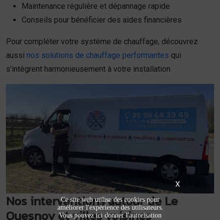
Maintenance régulière et dépannage rapide
Conseils pour bénéficier des aides financières
Pour compléter votre système de chauffage, découvrez
aussi
nos solutions de chauffage performantes
qui
s’intègrent harmonieusement à votre installation.
X
Nos interventions autour de Le
Ce site web utilise des cookies pour
améliorer l'expérience des utilisateurs.
Quesnoy et villes voisines
Vous pouvez ici donner l'autorisation