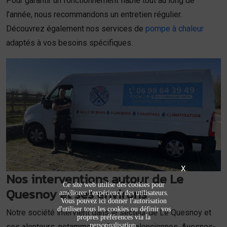
Pour garantir un fonctionnement fiable tout au long de
l’année, nous recommandons un entretien régulier.
Découvrez également nos services de
pompe à chaleur
adaptés à vos besoins spécifiques.
X
Nos interventions autour de Le
Ce site web utilise des cookies pour
Quesnoy et ses environs
améliorer l'expérience des utilisateurs.
Vous pouvez ici donner l'autorisation
d'utiliser tous les cookies ou définir vos
Notre société intervient dans le secteur de Le Quesnoy et
propres préférences via la
personnalisation.
ses alentours, notamment à Bavay, Valenciennes, Avesnes-