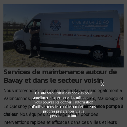
Services de maintenance autour de
Bavay et dans le secteur voisin
X
Nous intervenons non seulement à Bavay, mais également à
Ce site web utilise des cookies pour
améliorer l'expérience des utilisateurs.
Valenciennes, Avesnes-sur-Helpe, Landrecies, Maubeuge et
Vous pouvez ici donner l'autorisation
Le Quesnoy pour tous vos besoins en
maintenance pompe à
d'utiliser tous les cookies ou définir vos
propres préférences via la
chaleur
. Nos équipes sont disponibles pour des
personnalisation.
interventions rapides et efficaces dans ces villes et leurs