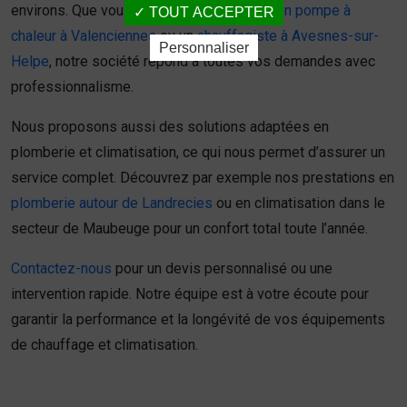
environs. Que vous recherchiez un
expert en pompe à
TOUT ACCEPTER
chaleur à Valenciennes
ou un
chauffagiste à Avesnes-sur-
Personnaliser
Helpe
, notre société répond à toutes vos demandes avec
professionnalisme.
Nous proposons aussi des solutions adaptées en
plomberie et climatisation, ce qui nous permet d’assurer un
service complet. Découvrez par exemple nos prestations en
plomberie autour de Landrecies
ou en climatisation dans le
secteur de Maubeuge pour un confort total toute l’année.
Contactez-nous
pour un devis personnalisé ou une
intervention rapide. Notre équipe est à votre écoute pour
garantir la performance et la longévité de vos équipements
de chauffage et climatisation.