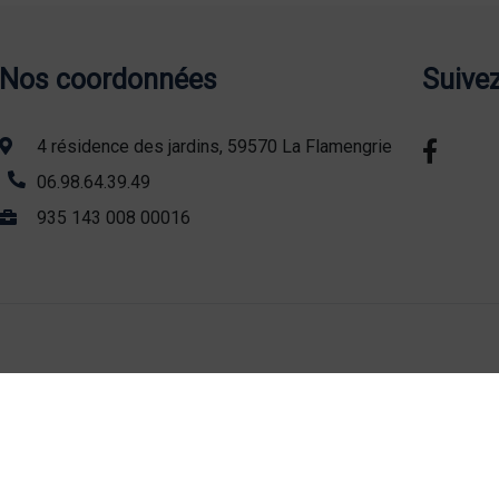
Nos coordonnées
Suive
4 résidence des jardins, 59570 La Flamengrie
06.98.64.39.49
935 143 008 00016
Recherches fréquentes