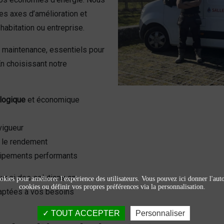
les axes d’amélioration et
habitation ou entreprise.
a maintenance, essentiels pour
En choisissant notre
logique
et économique
vigueur
r le rendement
uipements performants
ussi des solutions en
okies pour améliorer l'expérience des utilisateurs. Vous pouvez ici donner l'autor
cookies ou définir vos propres préférences via la personnalisation.
ptées à vos besoins
TOUT ACCEPTER
Personnaliser