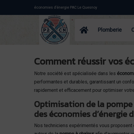
Panneau de gestion des cookies
économies d’énergie PAC Le Quesnoy
Plomberie
Comment réussir vos é
Notre société est spécialisée dans les
économi
performantes et durables, garantissant un confo
rapidement et efficacement pour optimiser votr
Optimisation de la pompe 
des économies d’énergie 
Nos techniciens expérimentés vous proposent 
autour de la
pompe à chaleur
afin d’augmenter 