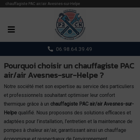
Panneau de gestion des cookies
chauffagiste PAC air/air Avesnes-sur-Helpe
06.98.64.39.49
Pourquoi choisir un chauffagiste PAC
air/air Avesnes-sur-Helpe ?
Notre société met son expertise au service des particuliers
et professionnels souhaitant optimiser leur confort
thermique grâce à un
chauffagiste PAC air/air Avesnes-sur-
Helpe
qualifié. Nous proposons des solutions efficaces et
adaptées pour l’installation, l’entretien et la maintenance de
pompes à chaleur air/air, garantissant ainsi un chauffage
économique et respectueux de l’environnement.