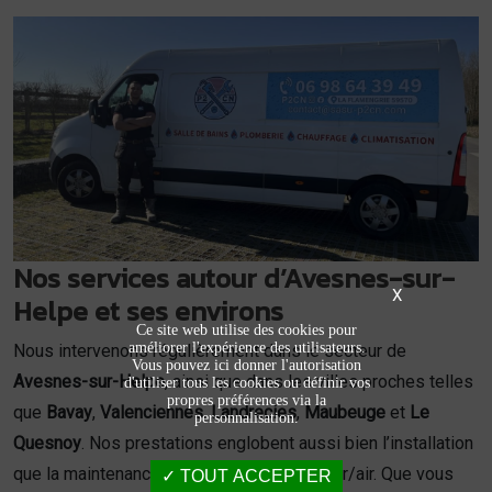
Nos services autour d’Avesnes-sur-
X
Helpe et ses environs
Ce site web utilise des cookies pour
améliorer l'expérience des utilisateurs.
Nous intervenons régulièrement dans le secteur de
Vous pouvez ici donner l'autorisation
Avesnes-sur-Helpe
, ainsi que dans les villes proches telles
d'utiliser tous les cookies ou définir vos
propres préférences via la
que
Bavay
,
Valenciennes
,
Landrecies
,
Maubeuge
et
Le
personnalisation.
Quesnoy
. Nos prestations englobent aussi bien l’installation
que la maintenance de pompes à chaleur air/air. Que vous
TOUT ACCEPTER