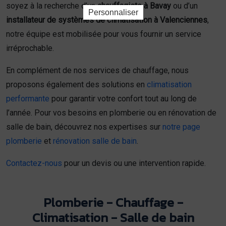
soyez à la recherche d’un
chauffagiste à Bavay
ou d’un
Personnaliser
installateur de systèmes de climatisation à Valenciennes
,
notre équipe est mobilisée pour vous fournir un service
irréprochable.
En complément de nos services de chauffage, nous
proposons également des solutions en
climatisation
performante
pour garantir votre confort tout au long de
l’année. Pour vos besoins en plomberie ou en rénovation de
salle de bain, découvrez nos expertises sur
notre page
plomberie
et
rénovation salle de bain
.
Contactez-nous
pour un devis ou une intervention rapide.
Plomberie - Chauffage -
Climatisation - Salle de bain