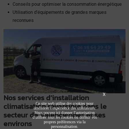
Conseils pour optimiser la consommation énergétique
Utilisation d’équipements de grandes marques
reconnues
X
Nos services d’installation
climatisation réversible dans le
Ce site web utilise des cookies pour
améliorer l'expérience des utilisateurs.
secteur de Valenciennes et ses
Vous pouvez ici donner l'autorisation
d'utiliser tous les cookies ou définir vos
environs
propres préférences via la
personnalisation.