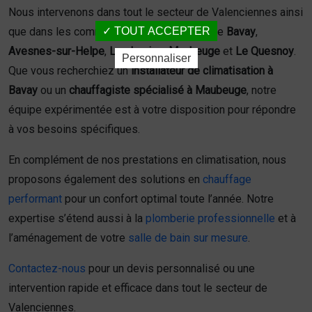
Nous intervenons dans tout le secteur de Valenciennes ainsi
TOUT ACCEPTER
que dans les communes voisines telles que
Bavay
,
Avesnes-sur-Helpe
,
Landrecies
,
Maubeuge
et
Le Quesnoy
.
Personnaliser
Que vous recherchiez un
installateur de climatisation à
Bavay
ou un
chauffagiste spécialisé à Maubeuge
, notre
équipe expérimentée est à votre disposition pour répondre
à vos besoins spécifiques.
En complément de nos prestations en climatisation, nous
proposons également des solutions en
chauffage
performant
pour un confort optimal toute l’année. Notre
expertise s’étend aussi à la
plomberie professionnelle
et à
l’aménagement de votre
salle de bain sur mesure
.
Contactez-nous
pour un devis personnalisé ou une
intervention rapide et efficace dans tout le secteur de
Valenciennes.