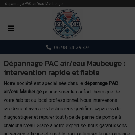
Panneau de gestion des cookies
dépannage PAC air/eau Maubeuge
06.98.64.39.49
Dépannage PAC air/eau Maubeuge :
intervention rapide et fiable
Notre société est spécialisée dans le
dépannage PAC
air/eau Maubeuge
pour assurer le confort thermique de
votre habitat ou local professionnel. Nous intervenons
rapidement avec des techniciens qualifiés, capables de
diagnostiquer et réparer tout type de panne de pompe à
chaleur air/eau. Grâce à notre expertise, nous garantissons
un service efficace et durable pour optimiser la performance