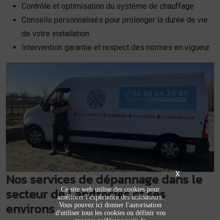
Contrôle et optimisation du système de chauffage
Conseils personnalisés pour prolonger la durée de vie
de votre installation
Intervention garantie et respect des normes en vigueur
X
Nos services de dépannage dans le
secteur de Landrecies et ses
Ce site web utilise des cookies pour
améliorer l'expérience des utilisateurs.
environs
Vous pouvez ici donner l'autorisation
d'utiliser tous les cookies ou définir vos