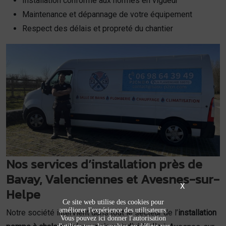
Installation conforme aux normes en vigueur
Maintenance et dépannage de votre équipement
Respect des délais et propreté du chantier
Nos services d’installation près de
Bavay, Valenciennes et Avesnes-sur-
X
Helpe
Ce site web utilise des cookies pour
améliorer l'expérience des utilisateurs.
Notre société intervient dans tout le secteur de l’
installation
Vous pouvez ici donner l'autorisation