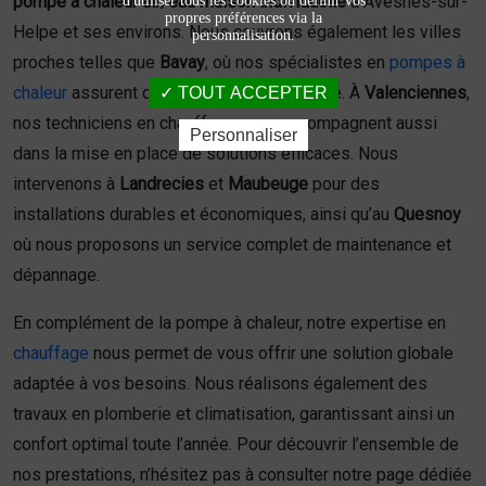
pompe à chaleur air/eau maison individuelle
à Avesnes-sur-
d'utiliser tous les cookies ou définir vos
propres préférences via la
Helpe et ses environs. Nous couvrons également les villes
personnalisation.
proches telles que
Bavay
, où nos spécialistes en
pompes à
chaleur
assurent des prestations de qualité. À
Valenciennes
,
TOUT ACCEPTER
nos techniciens en chauffage vous accompagnent aussi
Personnaliser
dans la mise en place de solutions efficaces. Nous
intervenons à
Landrecies
et
Maubeuge
pour des
installations durables et économiques, ainsi qu’au
Quesnoy
où nous proposons un service complet de maintenance et
dépannage.
En complément de la pompe à chaleur, notre expertise en
chauffage
nous permet de vous offrir une solution globale
adaptée à vos besoins. Nous réalisons également des
travaux en plomberie et climatisation, garantissant ainsi un
confort optimal toute l’année. Pour découvrir l’ensemble de
nos prestations, n’hésitez pas à consulter notre page dédiée