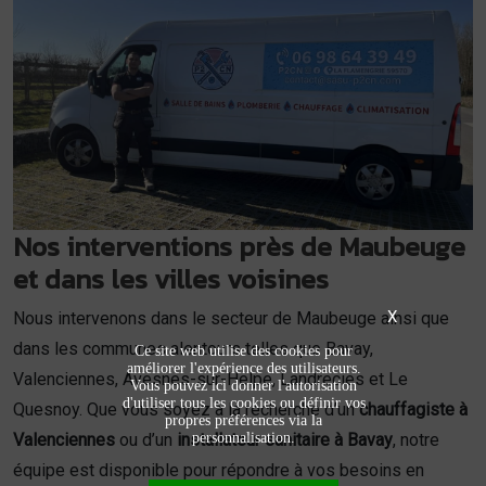
Nos interventions près de Maubeuge
et dans les villes voisines
X
Nous intervenons dans le secteur de Maubeuge ainsi que
dans les communes alentours telles que Bavay,
Ce site web utilise des cookies pour
améliorer l'expérience des utilisateurs.
Valenciennes, Avesnes-sur-Helpe, Landrecies et Le
Vous pouvez ici donner l'autorisation
d'utiliser tous les cookies ou définir vos
Quesnoy. Que vous soyez à la recherche d’un
chauffagiste à
propres préférences via la
personnalisation.
Valenciennes
ou d’un
installateur sanitaire à Bavay
, notre
équipe est disponible pour répondre à vos besoins en