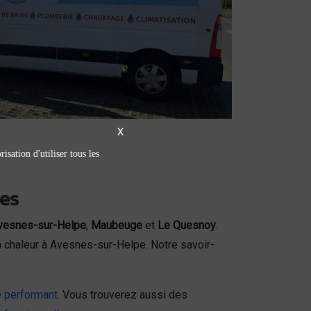
X
isation d'utiliser tous les
ies
vesnes-sur-Helpe
,
Maubeuge
et
Le Quesnoy
.
à chaleur à Avesnes-sur-Helpe. Notre savoir-
 performant
. Vous trouverez aussi des