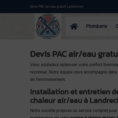
Panneau de gestion des cookies
devis PAC air/eau gratuit Landrecies
Plomberie
Devis PAC air/eau gratu
Vous souhaitez optimiser votre confort thermi
reconnue. Notre équipe vous accompagne dans l'i
de l'environnement.
Installation et entretien 
chaleur air/eau à Landrec
Notre société propose un service complet pour l
maintenance de votre
pompe à chaleur air/eau
.