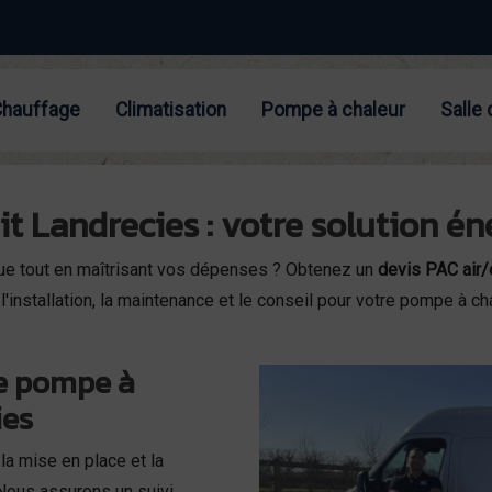
Chauffage
Climatisation
Pompe à chaleur
Salle 
it Landrecies : votre solution é
que tout en maîtrisant vos dépenses ? Obtenez un
devis PAC air/
nstallation, la maintenance et le conseil pour votre pompe à cha
de pompe à
ies
a mise en place et la
 Nous assurons un suivi