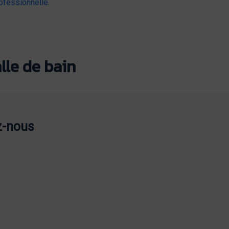
ofessionnelle
.
lle de bain
z-nous