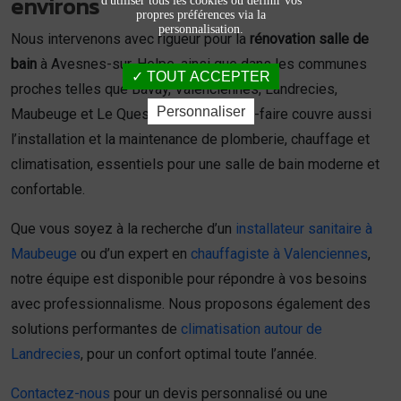
environs
d'utiliser tous les cookies ou définir vos
propres préférences via la
personnalisation.
Nous intervenons avec rigueur pour la
rénovation salle de
bain
à Avesnes-sur-Helpe, ainsi que dans les communes
TOUT ACCEPTER
proches telles que Bavay, Valenciennes, Landrecies,
Personnaliser
Maubeuge et Le Quesnoy. Notre savoir-faire couvre aussi
l’installation et la maintenance de plomberie, chauffage et
climatisation, essentiels pour une salle de bain moderne et
confortable.
Que vous soyez à la recherche d’un
installateur sanitaire à
Maubeuge
ou d’un expert en
chauffagiste à Valenciennes
,
notre équipe est disponible pour répondre à vos besoins
avec professionnalisme. Nous proposons également des
solutions performantes de
climatisation autour de
Landrecies
, pour un confort optimal toute l’année.
Contactez-nous
pour un devis personnalisé ou une