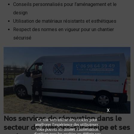
Conseils personnalisés pour l’aménagement et le
design
Utilisation de matériaux résistants et esthétiques
Respect des normes en vigueur pour un chantier
sécurisé
X
Nos services de rénovation dans le
Ce site web utilise des cookies pour
secteur de Avesnes-sur-Helpe et ses
améliorer l'expérience des utilisateurs.
Vous pouvez ici donner l'autorisation