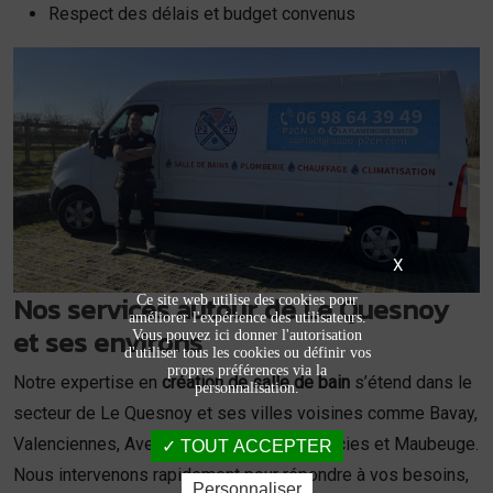
Respect des délais et budget convenus
X
Nos services autour de Le Quesnoy
Ce site web utilise des cookies pour
améliorer l'expérience des utilisateurs.
et ses environs
Vous pouvez ici donner l'autorisation
d'utiliser tous les cookies ou définir vos
propres préférences via la
Notre expertise en
création de salle de bain
s’étend dans le
personnalisation.
secteur de Le Quesnoy et ses villes voisines comme Bavay,
Valenciennes, Avesnes-sur-Helpe, Landrecies et Maubeuge.
TOUT ACCEPTER
Nous intervenons rapidement pour répondre à vos besoins,
Personnaliser