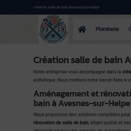
Panneau de gestion des cookies
création salle de bain Avesnes-sur-Helpe
Plomberie
Création salle de bain 
Notre entreprise vous accompagne dans la
créa
esthétique. Nous mettons notre savoir-faire à vo
Aménagement et rénovatio
bain à Avesnes-sur-Helpe
Nous proposons des solutions complètes pour 
rénovation de salle de bain
, alliant qualité et i
intervient sur tous les aspects, de la plomberie à