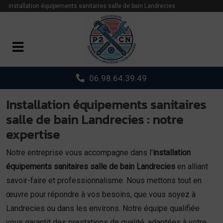
Panneau de gestion des cookies
installation équipements sanitaires salle de bain Landrecies
06.98.64.39.49
Installation équipements sanitaires
salle de bain Landrecies : notre
expertise
Notre entreprise vous accompagne dans l'
installation
équipements sanitaires salle de bain Landrecies
en alliant
savoir-faire et professionnalisme. Nous mettons tout en
œuvre pour répondre à vos besoins, que vous soyez à
Landrecies ou dans les environs. Notre équipe qualifiée
vous garantit des prestations de qualité, adaptées à votre