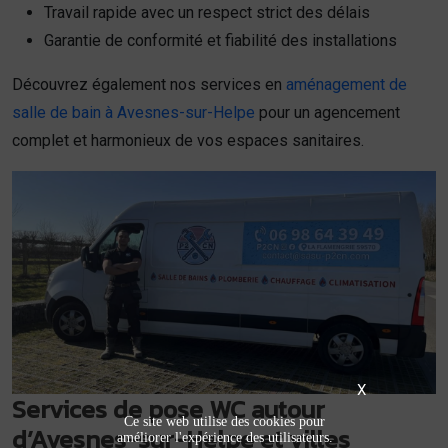
Travail rapide avec un respect strict des délais
Garantie de conformité et fiabilité des installations
Découvrez également nos services en
aménagement de
salle de bain à Avesnes-sur-Helpe
pour un agencement
complet et harmonieux de vos espaces sanitaires.
X
Services de pose WC autour
Ce site web utilise des cookies pour
d’Avesnes-sur-Helpe et villes
améliorer l'expérience des utilisateurs.