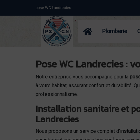
Panneau de gestion des cookies
pose WC Landrecies
Plomberie
Pose WC Landrecies : vo
Notre entreprise vous accompagne pour la
pose
à votre habitat, assurant confort et durabilité.
professionnalisme.
Installation sanitaire et 
Landrecies
Nous proposons un service complet d’
installati
garantissant une mise en place conforme aux n