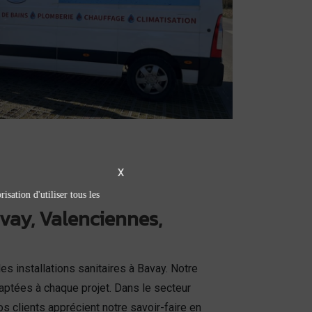
X
isation d'utiliser tous les
avay, Valenciennes,
 installations sanitaires à Bavay. Notre
aptées à chaque projet. Dans le secteur
 clients apprécient notre savoir-faire en