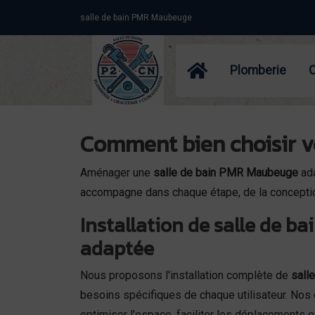
Panneau de gestion des cookies
salle de bain PMR Maubeuge
Plomberie
Comment bien choisir v
Aménager une
salle de bain PMR Maubeuge
ada
accompagne dans chaque étape, de la conception
Installation de salle de ba
adaptée
Nous proposons l'installation complète de
sall
besoins spécifiques de chaque utilisateur. Nos 
optimiser l'espace, faciliter les déplacements 