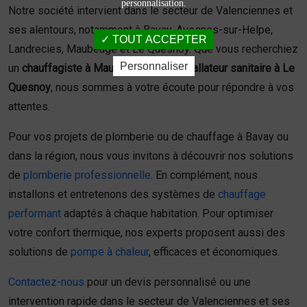
personnalisation.
Notre société intervient dans le secteur de Valenciennes et
ses alentours, notamment à Bavay, Avesnes-sur-Helpe,
TOUT ACCEPTER
Landrecies, Maubeuge et Le Quesnoy. Que vous recherchiez
Personnaliser
un
chauffagiste à Maubeuge
ou un
installateur sanitaire à Le
Quesnoy
, nous sommes à votre écoute pour répondre à vos
attentes.
Pour vos projets de plomberie ou de chauffage à Bavay ou
dans la région, nous vous invitons à découvrir nos solutions
de
plomberie professionnelle
. En complément, nous
installons et entretenons des systèmes de
chauffage
performant
adaptés à chaque habitation. Pour optimiser
votre confort thermique, nos experts proposent aussi des
solutions de
pompe à chaleur
, efficaces et économiques.
Contactez-nous
pour un devis personnalisé ou une
intervention rapide dans le secteur de Valenciennes et ses