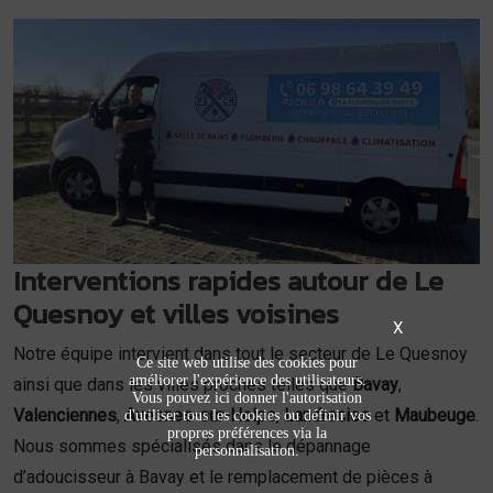
Interventions rapides autour de Le
Quesnoy et villes voisines
X
Notre équipe intervient dans tout le secteur de Le Quesnoy
Ce site web utilise des cookies pour
améliorer l'expérience des utilisateurs.
ainsi que dans les villes proches telles que
Bavay
,
Vous pouvez ici donner l'autorisation
Valenciennes
,
Avesnes-sur-Helpe
,
Landrecies
et
Maubeuge
.
d'utiliser tous les cookies ou définir vos
propres préférences via la
Nous sommes spécialisés dans le dépannage
personnalisation.
d’adoucisseur à Bavay et le remplacement de pièces à