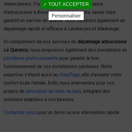
Valenciennes. Pour vos besoins en maintenance
TOUT ACCEPTER
d’adoucisseur à Avesnes-sur-Helpe, notre savoir-faire
Personnaliser
garantit un service de qualité. Nous assurons également un
dépannage rapide et efficace à Landrecies et Maubeuge.
En complément de nos services de
dépannage adoucisseur
Le Quesnoy
, nous proposons également des prestations en
plomberie professionnelle
pour garantir le bon
fonctionnement de vos installations sanitaires. Notre
expertise s’étend aussi au
chauffage
, afin d’assurer votre
confort toute l’année. Enfin, nous intervenons pour vos
projets de
rénovation de salle de bain
, intégrant des
solutions adaptées à vos besoins.
Contactez-nous
pour un devis ou une intervention rapide.