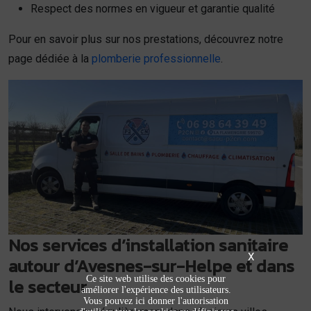
Respect des normes en vigueur et garantie qualité
Pour en savoir plus sur nos prestations, découvrez notre
page dédiée à la
plomberie professionnelle
.
Nos services d’installation sanitaire
X
autour d’Avesnes-sur-Helpe et dans
Ce site web utilise des cookies pour
le secteur
améliorer l'expérience des utilisateurs.
Vous pouvez ici donner l'autorisation