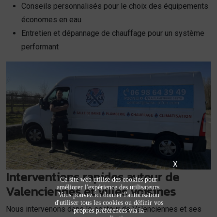
Conseils personnalisés pour le choix des équipements
économes en eau
Entretien et dépannage de chauffage pour un système
performant
X
Interventions rapides autour de
Ce site web utilise des cookies pour
Valenciennes et villes voisines
améliorer l'expérience des utilisateurs.
Vous pouvez ici donner l'autorisation
d'utiliser tous les cookies ou définir vos
Nous intervenons dans le secteur de Valenciennes et ses
propres préférences via la