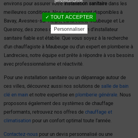
personnalisation.
environs pour assurer votre
installation sanitaire
dans les
meilleures conditions. Nos services sont disponibles à
TOUT ACCEPTER
Bavay, Avesnes-sur-Helpe, Landrecies, Maubeuge et Le
Personnaliser
Quesnoy, des zones où notre réputation d’installateur
sanitaire fiable est établie. Que vous soyez à la recherche
d’un chauffagiste à Maubeuge ou d’un expert en plomberie à
Landrecies, notre équipe est prête à répondre à vos besoins
avec professionnalisme et réactivité.
Pour une installation sanitaire ou un dépannage autour de
ces villes, découvrez aussi nos solutions de
salle de bain
clé en main
et notre expertise en
plomberie générale
. Nous
proposons également des systèmes de chauffage
performants, retrouvez nos offres de
chauffage et
climatisation
pour un confort optimal toute l’année.
Contactez-nous
pour un devis personnalisé ou une