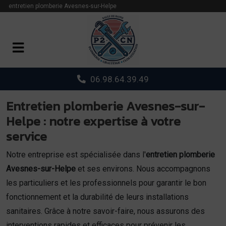
Panneau de gestion des cookies
entretien plomberie Avesnes-sur-Helpe
06.98.64.39.49
Entretien plomberie Avesnes-sur-
Helpe : notre expertise à votre
service
Notre entreprise est spécialisée dans l'
entretien plomberie
Avesnes-sur-Helpe
et ses environs. Nous accompagnons
les particuliers et les professionnels pour garantir le bon
fonctionnement et la durabilité de leurs installations
sanitaires. Grâce à notre savoir-faire, nous assurons des
interventions rapides et efficaces pour prévenir les